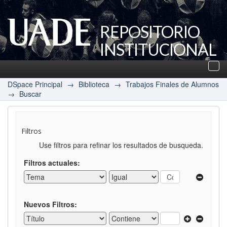
REPOSITORIO
INSTITUCIONAL
UADE
Des
nav
DSpace Principal
→
Biblioteca
→
Trabajos Finales de Alumnos
→
Buscar
Filtros
Use filtros para refinar los resultados de busqueda.
Filtros actuales:
Nuevos Filtros: