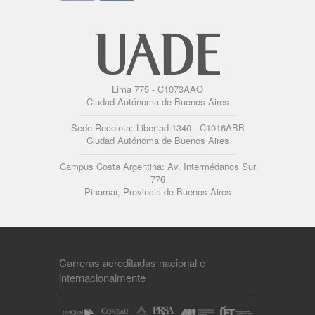
Lima 775 - C1073AAO
Ciudad Autónoma de Buenos Aires
Sede Recoleta: Libertad 1340 - C1016ABB
Ciudad Autónoma de Buenos Aires
Campus Costa Argentina: Av. Intermédanos Sur
776
Pinamar, Provincia de Buenos Aires
Carreras acreditadas nacional e
internacionalmente