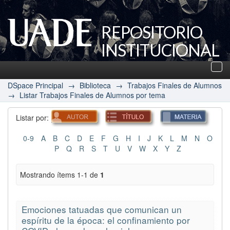
REPOSITORIO
INSTITUCIONAL
UADE
Des
nav
DSpace Principal
→
Biblioteca
→
Trabajos Finales de Alumnos
→
Listar Trabajos Finales de Alumnos por tema
Listar por:
0-9
A
B
C
D
E
F
G
H
I
J
K
L
M
N
O
P
Q
R
S
T
U
V
W
X
Y
Z
Mostrando ítems 1-1 de
1
Emociones tatuadas que comunican un
espíritu de la época: el confinamiento por