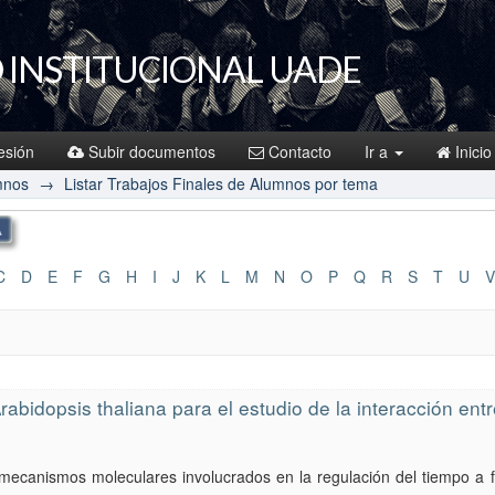
 INSTITUCIONAL UADE
sesión
Subir documentos
Contacto
Ir a
Inicio
mnos
→
Listar Trabajos Finales de Alumnos por tema
C
D
E
F
G
H
I
J
K
L
M
N
O
P
Q
R
S
T
U
V
rabidopsis thaliana para el estudio de la interacción e
 mecanismos moleculares involucrados en la regulación del tiempo a flo