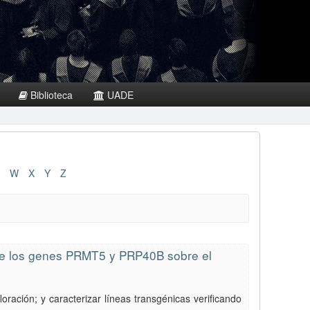
Biblioteca
UADE
W
X
Y
Z
ntre los genes PRMT5 y PRP40B sobre el
ración; y caracterizar líneas transgénicas verificando