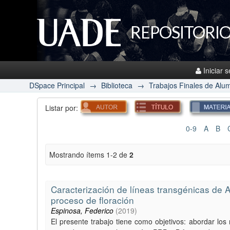
REPOSITORIO
Iniciar 
DSpace Principal
→
Biblioteca
→
Trabajos Finales de Alu
Listar por:
0-9
A
B
Mostrando ítems 1-2 de
2
Caracterización de líneas transgénicas de A
proceso de floración
Espinosa, Federico
(
2019
)
El presente trabajo tiene como objetivos: abordar los