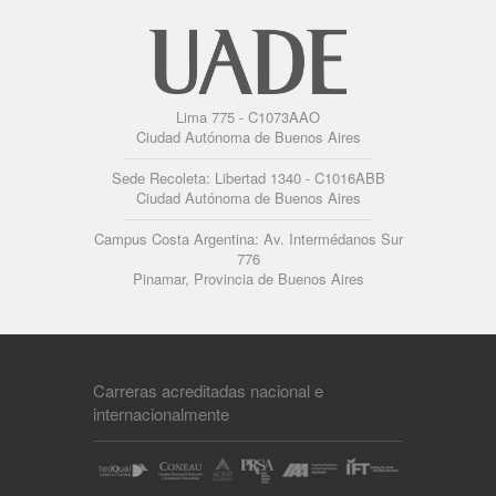
Lima 775 - C1073AAO
Ciudad Autónoma de Buenos Aires
Sede Recoleta: Libertad 1340 - C1016ABB
Ciudad Autónoma de Buenos Aires
Campus Costa Argentina: Av. Intermédanos Sur
776
Pinamar, Provincia de Buenos Aires
Carreras acreditadas nacional e
internacionalmente