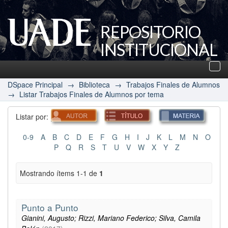
REPOSITORIO
INSTITUCIONAL
UADE
Des
nav
DSpace Principal
→
Biblioteca
→
Trabajos Finales de Alumnos
→
Listar Trabajos Finales de Alumnos por tema
Listar por:
0-9
A
B
C
D
E
F
G
H
I
J
K
L
M
N
O
P
Q
R
S
T
U
V
W
X
Y
Z
Mostrando ítems 1-1 de
1
Punto a Punto
Gianini, Augusto; Rizzi, Mariano Federico; Silva, Camila