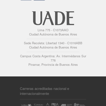
Lima 775 - C1073AAO
Ciudad Autónoma de Buenos Aires
Sede Recoleta: Libertad 1340 - C1016ABB
Ciudad Autónoma de Buenos Aires
Campus Costa Argentina: Av. Intermédanos Sur
776
Pinamar, Provincia de Buenos Aires
Carreras acreditadas nacional e
internacionalmente