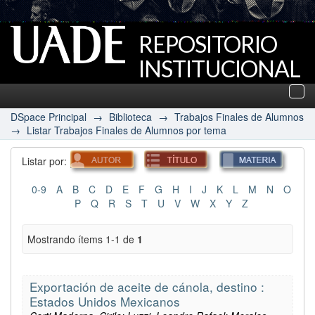
REPOSITORIO
INSTITUCIONAL
UADE
Des
nav
DSpace Principal
→
Biblioteca
→
Trabajos Finales de Alumnos
→
Listar Trabajos Finales de Alumnos por tema
Listar por:
0-9
A
B
C
D
E
F
G
H
I
J
K
L
M
N
O
P
Q
R
S
T
U
V
W
X
Y
Z
Mostrando ítems 1-1 de
1
Exportación de aceite de cánola, destino :
Estados Unidos Mexicanos