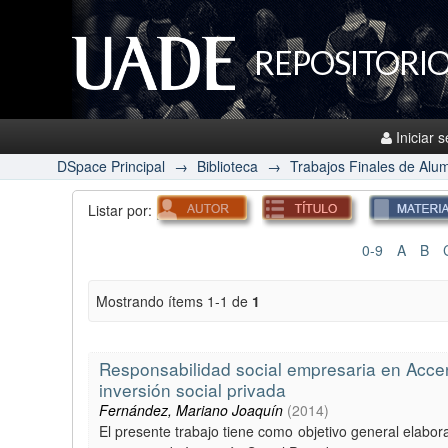
REPOSITORIO
Iniciar 
DSpace Principal
→
Biblioteca
→
Trabajos Finales de Alu
Listar por:
0-9
A
B
Mostrando ítems 1-1 de
1
Responsabilidad social empresaria en Accen
inversión social privada
Fernández, Mariano Joaquín
(
2014
)
El presente trabajo tiene como objetivo general elabora