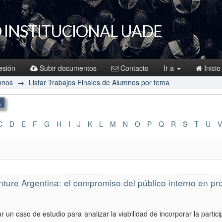
 INSTITUCIONAL UADE
sesión
Subir documentos
Contacto
Ir a
Inicio
mnos
→
Listar Trabajos Finales de Alumnos por tema
C
D
E
F
G
H
I
J
K
L
M
N
O
P
Q
R
S
T
U
V
ture Argentina: el compromiso del público interno en pr
r un caso de estudio para analizar la viabilidad de incorporar la part