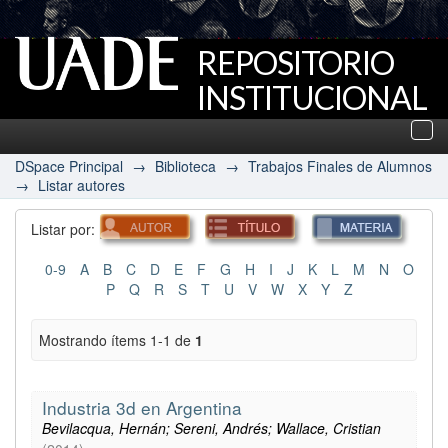
REPOSITORIO
INSTITUCIONAL
UADE
Des
nav
DSpace Principal
→
Biblioteca
→
Trabajos Finales de Alumnos
→
Listar autores
Listar por:
0-9
A
B
C
D
E
F
G
H
I
J
K
L
M
N
O
P
Q
R
S
T
U
V
W
X
Y
Z
Mostrando ítems 1-1 de
1
Industria 3d en Argentina
Bevilacqua, Hernán; Sereni, Andrés; Wallace, Cristian