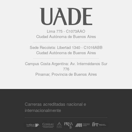
Lima 775 - C1073AAO
Ciudad Autónoma de Buenos Aires
Sede Recoleta: Libertad 1340 - C1016ABB
Ciudad Autónoma de Buenos Aires
Campus Costa Argentina: Av. Intermédanos Sur
776
Pinamar, Provincia de Buenos Aires
Carreras acreditadas nacional e
internacionalmente