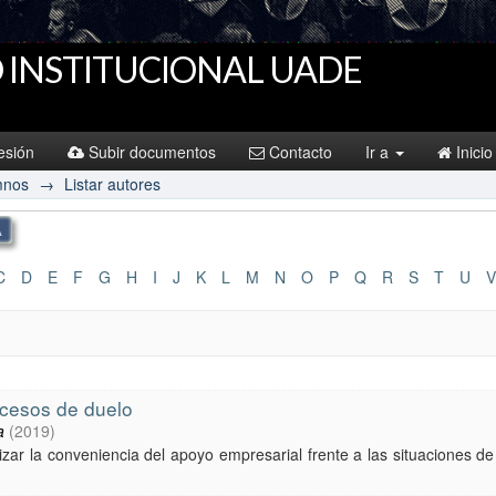
 INSTITUCIONAL UADE
sesión
Subir documentos
Contacto
Ir a
Inicio
mnos
→
Listar autores
C
D
E
F
G
H
I
J
K
L
M
N
O
P
Q
R
S
T
U
V
cesos de duelo
a
(
2019
)
lizar la conveniencia del apoyo empresarial frente a las situaciones 