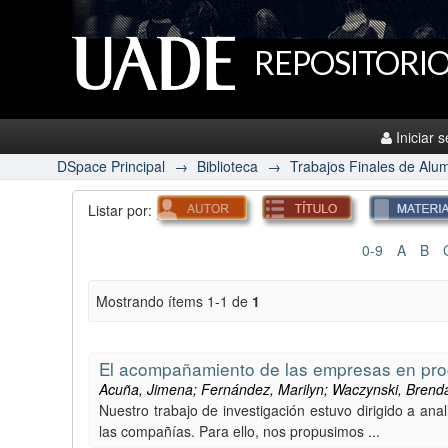
REPOSITORIO
Iniciar 
DSpace Principal
→
Biblioteca
→
Trabajos Finales de Alu
Listar por:
0-9
A
B
Mostrando ítems 1-1 de
1
El acompañamiento de las empresas en pro
Acuña, Jimena; Fernández, Marilyn; Waczynski, Brend
Nuestro trabajo de investigación estuvo dirigido a ana
las compañías. Para ello, nos propusimos ...