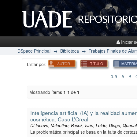
REPOSITORIO
Iniciar 
DSpace Principal
→
Biblioteca
→
Trabajos Finales de Alu
Listar por:
0-9
A
B
Mostrando ítems 1-1 de
1
Inteligencia artificial (IA) y la realidad aum
cosmética: Caso L’Oreal
Di Iacovo, Valentino; Pacek, Iván; Loide, Diego; Quenal
La problemática principal se basa en la falta de certe