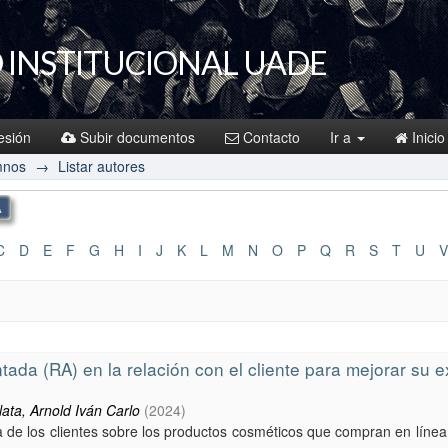
 INSTITUCIONAL UADE
sesión
Subir documentos
Contacto
Ir a
Inicio
mnos
→
Listar autores
C
D
E
F
G
H
I
J
K
L
M
N
O
P
Q
R
S
T
U
V
entada (RA) en la relación con el cliente para mejorar su e
lata, Arnold Iván Carlo
(
2024
)
za de los clientes sobre los productos cosméticos que compran en línea.