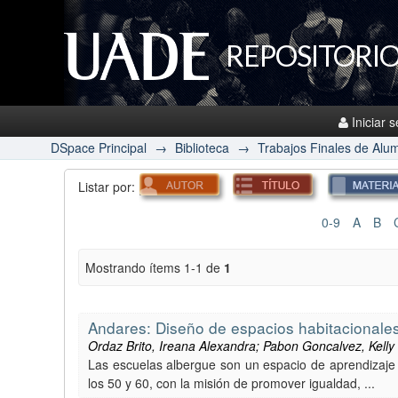
REPOSITORIO
Iniciar 
DSpace Principal
→
Biblioteca
→
Trabajos Finales de Alu
Listar por:
0-9
A
B
Mostrando ítems 1-1 de
1
Andares: Diseño de espacios habitacionales 
Ordaz Brito, Ireana Alexandra; Pabon Goncalvez, Kelly
Las escuelas albergue son un espacio de aprendizaje 
los 50 y 60, con la misión de promover igualdad, ...