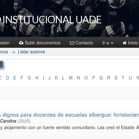
 INSTITUCIONAL UADE
sesión
Subir documentos
Contacto
Ir a
Inicio
mnos
→
Listar autores
C
D
E
F
G
H
I
J
K
L
M
N
O
P
Q
R
S
T
U
V
dignos para docentes de escuelas albergue: fortaleciend
 Carolina
(
2025
)
y alojamiento con un fuerte sentido comunitario. Las creó el Estado 