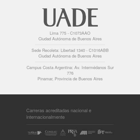
Lima 775 - C1073AAO
Ciudad Autónoma de Buenos Aires
Sede Recoleta: Libertad 1340 - C1016ABB
Ciudad Autónoma de Buenos Aires
Campus Costa Argentina: Av. Intermédanos Sur
776
Pinamar, Provincia de Buenos Aires
Carreras acreditadas nacional e
internacionalmente