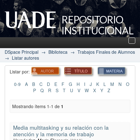
REPOSITORIO
INSTITUCIONAL
UADE
Des
nav
DSpace Principal
→
Biblioteca
→
Trabajos Finales de Alumnos
→
Listar autores
Listar por:
0-9
A
B
C
D
E
F
G
H
I
J
K
L
M
N
O
P
Q
R
S
T
U
V
W
X
Y
Z
Mostrando ítems 1-1 de
1
Media multitasking y su relación con la
atención y la memoria de trabajo