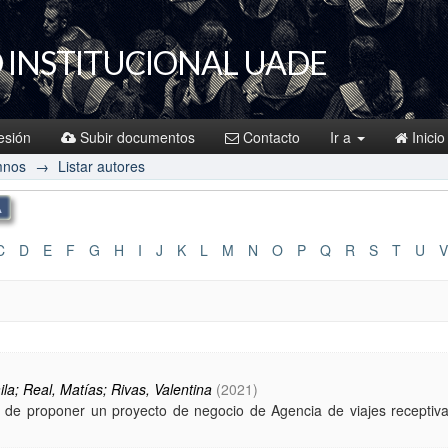
 INSTITUCIONAL UADE
sesión
Subir documentos
Contacto
Ir a
Inicio
mnos
→
Listar autores
C
D
E
F
G
H
I
J
K
L
M
N
O
P
Q
R
S
T
U
V
a; Real, Matías; Rivas, Valentina
(
2021
)
el de proponer un proyecto de negocio de Agencia de viajes receptiva