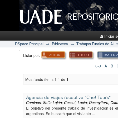
REPOSITORIO
Iniciar 
DSpace Principal
→
Biblioteca
→
Trabajos Finales de Alu
Listar por:
0-9
A
B
Mostrando ítems 1-1 de
1
Agencia de viajes receptiva "Che! Tours"
Caminos, Sofía Luján; Cescut, Lucía; Desmyttere, Camil
El objetivo del presente trabajo de investigación es 
argentinos. Se buscará que el visitante ...