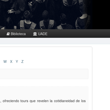
Biblioteca
UADE
W
X
Y
Z
, ofreciendo tours que revelen la cotidianeidad de los