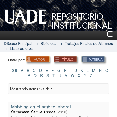
REPOSITORIO
INSTITUCIONAL
UADE
Des
nav
DSpace Principal
→
Biblioteca
→
Trabajos Finales de Alumnos
→
Listar autores
Listar por:
0-9
A
B
C
D
E
F
G
H
I
J
K
L
M
N
O
P
Q
R
S
T
U
V
W
X
Y
Z
Mostrando ítems 1-1 de
1
Mobbing en el ámbito laboral
Camagnini, Camila Andrea
(
2016
)