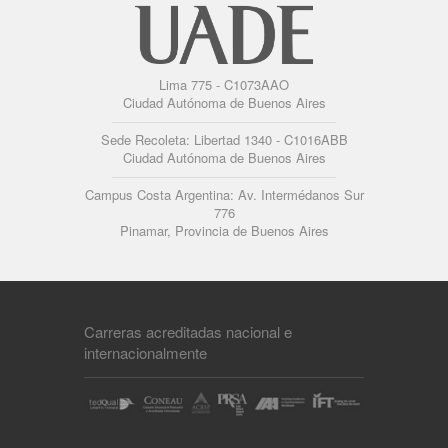
Lima 775 - C1073AAO
Ciudad Autónoma de Buenos Aires
Sede Recoleta: Libertad 1340 - C1016ABB
Ciudad Autónoma de Buenos Aires
Campus Costa Argentina: Av. Intermédanos Sur
776
Pinamar, Provincia de Buenos Aires
Carreras acreditadas nacional e
internacionalmente