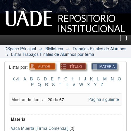
REPOSITORIO
INSTITUCIONAL
UADE
Des
nav
DSpace Principal
→
Biblioteca
→
Trabajos Finales de Alumnos
→
Listar Trabajos Finales de Alumnos por tema
Listar por:
0-9
A
B
C
D
E
F
G
H
I
J
K
L
M
N
O
P
Q
R
S
T
U
V
W
X
Y
Z
Página siguiente
Mostrando ítems 1-20 de
67
Materia
Vaca Muerta [Firma Comercial]
[2]