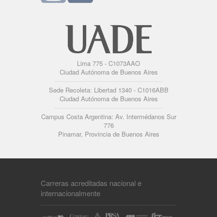
Lima 775 - C1073AAO
Ciudad Autónoma de Buenos Aires
Sede Recoleta: Libertad 1340 - C1016ABB
Ciudad Autónoma de Buenos Aires
Campus Costa Argentina: Av. Intermédanos Sur
776
Pinamar, Provincia de Buenos Aires
Carreras acreditadas nacional e
internacionalmente