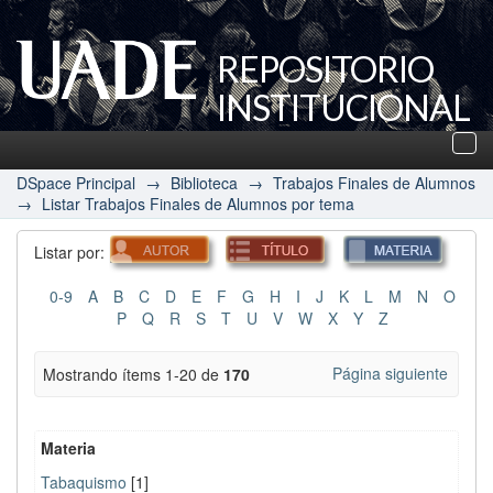
REPOSITORIO
INSTITUCIONAL
UADE
Des
nav
DSpace Principal
→
Biblioteca
→
Trabajos Finales de Alumnos
→
Listar Trabajos Finales de Alumnos por tema
Listar por:
0-9
A
B
C
D
E
F
G
H
I
J
K
L
M
N
O
P
Q
R
S
T
U
V
W
X
Y
Z
Página siguiente
Mostrando ítems 1-20 de
170
Materia
Tabaquismo
[1]