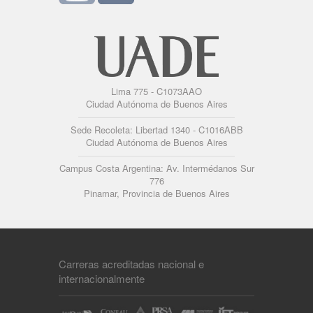
Lima 775 - C1073AAO
Ciudad Autónoma de Buenos Aires
Sede Recoleta: Libertad 1340 - C1016ABB
Ciudad Autónoma de Buenos Aires
Campus Costa Argentina: Av. Intermédanos Sur
776
Pinamar, Provincia de Buenos Aires
Carreras acreditadas nacional e
internacionalmente