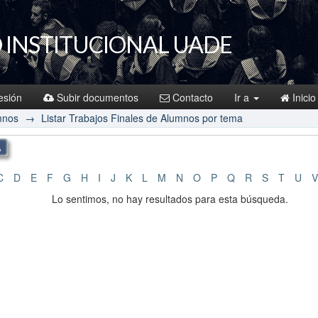
 INSTITUCIONAL UADE
sesión
Subir documentos
Contacto
Ir a
Inicio
mnos
→
Listar Trabajos Finales de Alumnos por tema
C
D
E
F
G
H
I
J
K
L
M
N
O
P
Q
R
S
T
U
V
Lo sentimos, no hay resultados para esta búsqueda.