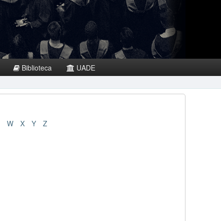
Biblioteca
UADE
W
X
Y
Z