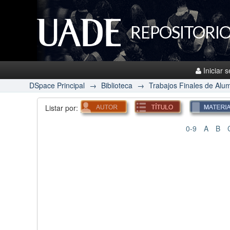
REPOSITORIO
Iniciar 
DSpace Principal
→
Biblioteca
→
Trabajos Finales de Alu
Listar por:
0-9
A
B