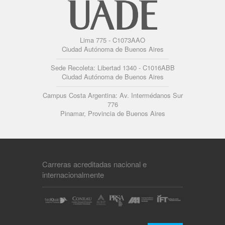
Lima 775 - C1073AAO
Ciudad Autónoma de Buenos Aires
Sede Recoleta: Libertad 1340 - C1016ABB
Ciudad Autónoma de Buenos Aires
Campus Costa Argentina: Av. Intermédanos Sur
776
Pinamar, Provincia de Buenos Aires
Carreras acreditadas nacional e
internacionalmente