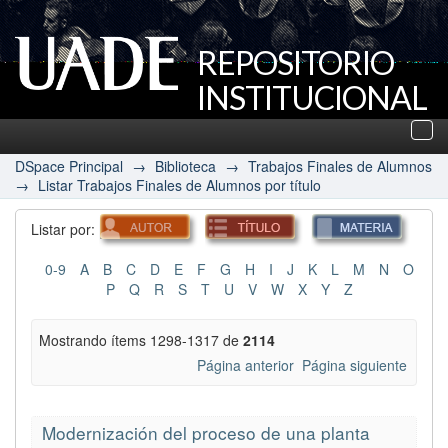
REPOSITORIO
INSTITUCIONAL
UADE
Des
nav
DSpace Principal
→
Biblioteca
→
Trabajos Finales de Alumnos
→
Listar Trabajos Finales de Alumnos por título
Listar por:
0-9
A
B
C
D
E
F
G
H
I
J
K
L
M
N
O
P
Q
R
S
T
U
V
W
X
Y
Z
Mostrando ítems 1298-1317 de
2114
Página anterior
Página siguiente
Modernización del proceso de una planta