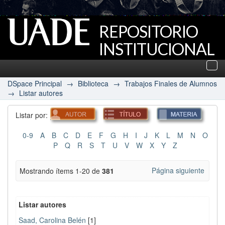
REPOSITORIO
INSTITUCIONAL
UADE
Des
nav
DSpace Principal
→
Biblioteca
→
Trabajos Finales de Alumnos
→
Listar autores
Listar por:
0-9
A
B
C
D
E
F
G
H
I
J
K
L
M
N
O
P
Q
R
S
T
U
V
W
X
Y
Z
Página siguiente
Mostrando ítems 1-20 de
381
Listar autores
Saad, Carolina Belén
[1]