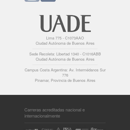
Lima 775 - C1073AAO
Ciudad Autónoma de Buenos Aires
Sede Recoleta: Libertad 1340 - C1016ABB
Ciudad Autónoma de Buenos Aires
Campus Costa Argentina: Av. Intermédanos Sur
776
Pinamar, Provincia de Buenos Aires
Carreras acreditadas nacional e
internacionalmente