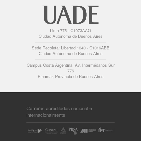
Lima 775 - C1073AAO
Ciudad Autónoma de Buenos Aires
Sede Recoleta: Libertad 1340 - C1016ABB
Ciudad Autónoma de Buenos Aires
Campus Costa Argentina: Av. Intermédanos Sur
776
Pinamar, Provincia de Buenos Aires
Carreras acreditadas nacional e
internacionalmente