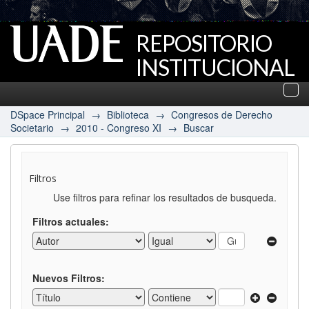
REPOSITORIO
INSTITUCIONAL
UADE
Des
nav
DSpace Principal
→
Biblioteca
→
Congresos de Derecho
Societario
→
2010 - Congreso XI
→
Buscar
Filtros
Use filtros para refinar los resultados de busqueda.
Filtros actuales:
Nuevos Filtros: