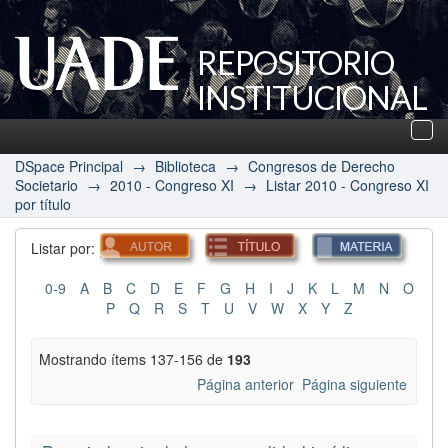
REPOSITORIO
INSTITUCIONAL
UADE
Des
nav
DSpace Principal
→
Biblioteca
→
Congresos de Derecho
Societario
→
2010 - Congreso XI
→
Listar 2010 - Congreso XI
por título
Listar por:
0-9
A
B
C
D
E
F
G
H
I
J
K
L
M
N
O
P
Q
R
S
T
U
V
W
X
Y
Z
Mostrando ítems 137-156 de
193
Página anterior
Página siguiente