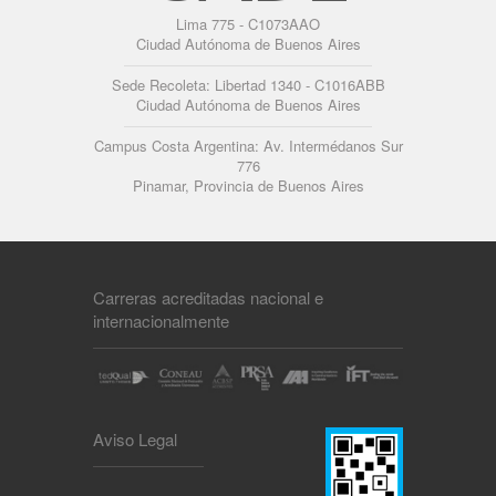
Lima 775 - C1073AAO
Ciudad Autónoma de Buenos Aires
Sede Recoleta: Libertad 1340 - C1016ABB
Ciudad Autónoma de Buenos Aires
Campus Costa Argentina: Av. Intermédanos Sur
776
Pinamar, Provincia de Buenos Aires
Carreras acreditadas nacional e
internacionalmente
Aviso Legal