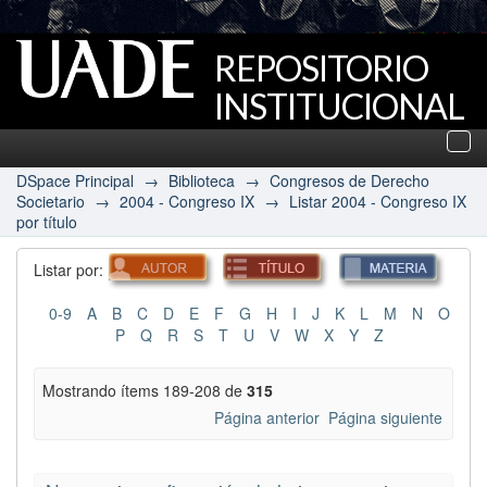
REPOSITORIO
INSTITUCIONAL
UADE
Des
nav
DSpace Principal
→
Biblioteca
→
Congresos de Derecho
Societario
→
2004 - Congreso IX
→
Listar 2004 - Congreso IX
por título
Listar por:
0-9
A
B
C
D
E
F
G
H
I
J
K
L
M
N
O
P
Q
R
S
T
U
V
W
X
Y
Z
Mostrando ítems 189-208 de
315
Página anterior
Página siguiente