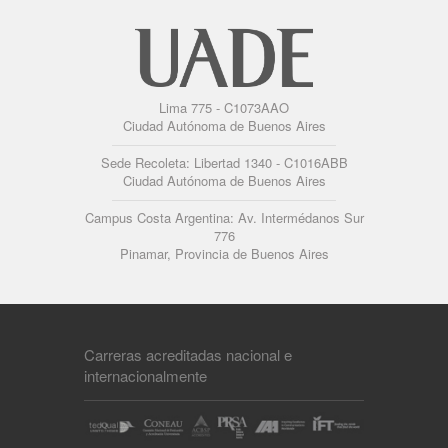
Lima 775 - C1073AAO
Ciudad Autónoma de Buenos Aires
Sede Recoleta: Libertad 1340 - C1016ABB
Ciudad Autónoma de Buenos Aires
Campus Costa Argentina: Av. Intermédanos Sur
776
Pinamar, Provincia de Buenos Aires
Carreras acreditadas nacional e
internacionalmente