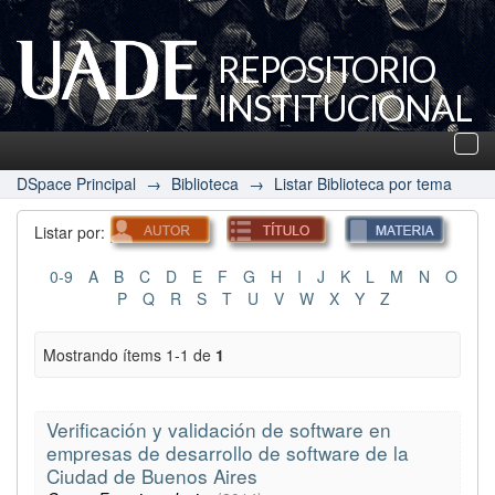
REPOSITORIO
INSTITUCIONAL
UADE
Des
nav
DSpace Principal
→
Biblioteca
→
Listar Biblioteca por tema
Listar por:
0-9
A
B
C
D
E
F
G
H
I
J
K
L
M
N
O
P
Q
R
S
T
U
V
W
X
Y
Z
Mostrando ítems 1-1 de
1
Verificación y validación de software en
empresas de desarrollo de software de la
Ciudad de Buenos Aires