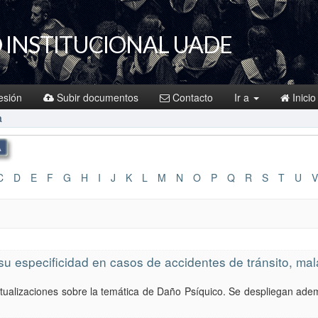
 INSTITUCIONAL UADE
sesión
Subir documentos
Contacto
Ir a
Inicio
a
C
D
E
F
G
H
I
J
K
L
M
N
O
P
Q
R
S
T
U
V
 su especificidad en casos de accidentes de tránsito, ma
ptualizaciones sobre la temática de Daño Psíquico. Se despliegan adem