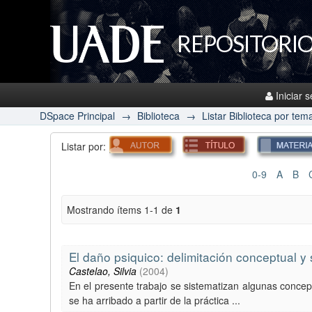
REPOSITORIO
Iniciar 
DSpace Principal
→
Biblioteca
→
Listar Biblioteca por tem
Listar por:
0-9
A
B
Mostrando ítems 1-1 de
1
El daño psiquico: delimitación conceptual y
Castelao, Silvia
(
2004
)
En el presente trabajo se sistematizan algunas conce
se ha arribado a partir de la práctica ...