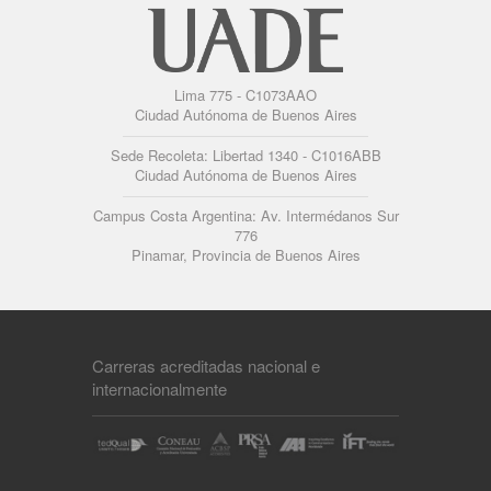
Lima 775 - C1073AAO
Ciudad Autónoma de Buenos Aires
Sede Recoleta: Libertad 1340 - C1016ABB
Ciudad Autónoma de Buenos Aires
Campus Costa Argentina: Av. Intermédanos Sur
776
Pinamar, Provincia de Buenos Aires
Carreras acreditadas nacional e
internacionalmente