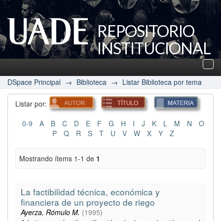
REPOSITORIO
INSTITUCIONAL
UADE
Des
nav
DSpace Principal
→
Biblioteca
→
Listar Biblioteca por tema
Listar por:
0-9
A
B
C
D
E
F
G
H
I
J
K
L
M
N
O
P
Q
R
S
T
U
V
W
X
Y
Z
Mostrando ítems 1-1 de
1
La factibilidad técnica, económica y
financiera de un proyecto de riego
Ayerza, Rómulo M.
(
1995
)