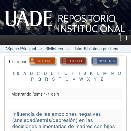
REPOSITORIO
INSTITUCIONAL
UADE
Des
nav
DSpace Principal
→
Biblioteca
→
Listar Biblioteca por tema
Listar por:
0-9
A
B
C
D
E
F
G
H
I
J
K
L
M
N
O
P
Q
R
S
T
U
V
W
X
Y
Z
Mostrando ítems 1-1 de
1
Influencia de las emociones negativas
(ansiedad/estrés/depresión) en las
decisiones alimentarias de madres con hijos