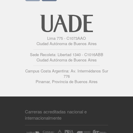
Lima 775 - C1073AAO
Ciudad Autónoma de Buenos Aires
Sede Recoleta: Libertad 1340 - C1016ABB
Ciudad Autónoma de Buenos Aires
Campus Costa Argentina: Av. Intermédanos Sur
776
Pinamar, Provincia de Buenos Aires
Carreras acreditadas nacional e
internacionalmente