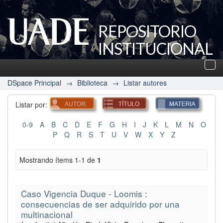
REPOSITORIO
INSTITUCIONAL
UADE
Des
nav
DSpace Principal
→
Biblioteca
→
Listar autores
Listar por:
0-9
A
B
C
D
E
F
G
H
I
J
K
L
M
N
O
P
Q
R
S
T
U
V
W
X
Y
Z
Mostrando ítems 1-1 de
1
Caso Vigencia Duque - Loomis :
consecuencias de ser adquirido por una
multinacional