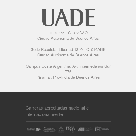
Lima 775 - C1073AAO
Ciudad Autónoma de Buenos Aires
Sede Recoleta: Libertad 1340 - C1016ABB
Ciudad Autónoma de Buenos Aires
Campus Costa Argentina: Av. Intermédanos Sur
776
Pinamar, Provincia de Buenos Aires
Carreras acreditadas nacional e
internacionalmente