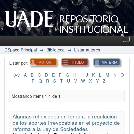
REPOSITORIO
INSTITUCIONAL
UADE
Des
nav
DSpace Principal
→
Biblioteca
→
Listar autores
Listar por:
0-9
A
B
C
D
E
F
G
H
I
J
K
L
M
N
O
P
Q
R
S
T
U
V
W
X
Y
Z
Mostrando ítems 1-1 de
1
Algunas reflexiones en torno a la regulación
de los aportes irrevocables en el proyecto de
reforma a la Ley de Sociedades