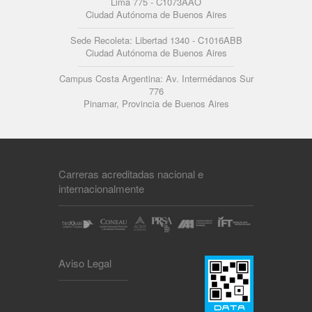
Lima 775 - C1073AAO
Ciudad Autónoma de Buenos Aires
Sede Recoleta: Libertad 1340 - C1016ABB
Ciudad Autónoma de Buenos Aires
Campus Costa Argentina: Av. Intermédanos Sur
776
Pinamar, Provincia de Buenos Aires
Carreras acreditadas nacional e
internacionalmente
Aviso Legal