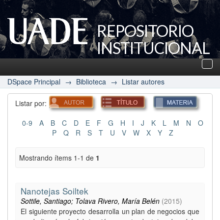
REPOSITORIO
INSTITUCIONAL
UADE
Des
nav
DSpace Principal
→
Biblioteca
→
Listar autores
Listar por:
0-9
A
B
C
D
E
F
G
H
I
J
K
L
M
N
O
P
Q
R
S
T
U
V
W
X
Y
Z
Mostrando ítems 1-1 de
1
Nanotejas Soiltek
Sottile, Santiago; Tolava Rivero, María Belén
(
2015
)
El siguiente proyecto desarrolla un plan de negocios que