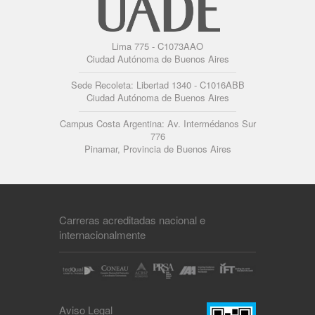
Lima 775 - C1073AAO
Ciudad Autónoma de Buenos Aires
Sede Recoleta: Libertad 1340 - C1016ABB
Ciudad Autónoma de Buenos Aires
Campus Costa Argentina: Av. Intermédanos Sur
776
Pinamar, Provincia de Buenos Aires
Carreras acreditadas nacional e
internacionalmente
Aviso Legal