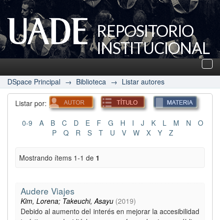
REPOSITORIO
INSTITUCIONAL
UADE
Des
nav
DSpace Principal
→
Biblioteca
→
Listar autores
Listar por:
0-9
A
B
C
D
E
F
G
H
I
J
K
L
M
N
O
P
Q
R
S
T
U
V
W
X
Y
Z
Mostrando ítems 1-1 de
1
Audere Viajes
Kim, Lorena; Takeuchi, Asayu
(
2019
)
Debido al aumento del interés en mejorar la accesibilidad