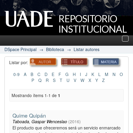
REPOSITORIO
INSTITUCIONAL
UADE
Des
nav
DSpace Principal
→
Biblioteca
→
Listar autores
Listar por:
0-9
A
B
C
D
E
F
G
H
I
J
K
L
M
N
O
P
Q
R
S
T
U
V
W
X
Y
Z
Mostrando ítems 1-1 de
1
Quime Quipán
Taboada, Gaspar Wenceslao
(
2016
)
El producto que ofreceremos será un servicio enmarcado