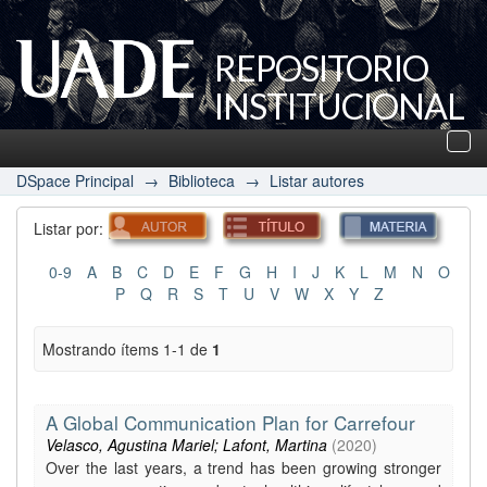
REPOSITORIO
INSTITUCIONAL
UADE
Des
nav
DSpace Principal
→
Biblioteca
→
Listar autores
Listar por:
0-9
A
B
C
D
E
F
G
H
I
J
K
L
M
N
O
P
Q
R
S
T
U
V
W
X
Y
Z
Mostrando ítems 1-1 de
1
A Global Communication Plan for Carrefour
Velasco, Agustina Mariel; Lafont, Martina
(
2020
)
Over the last years, a trend has been growing stronger