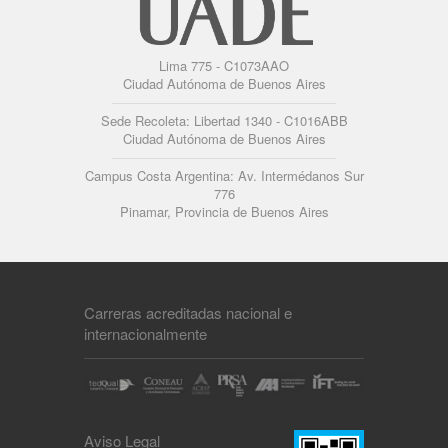
Lima 775 - C1073AAO
Ciudad Autónoma de Buenos Aires
Sede Recoleta: Libertad 1340 - C1016ABB
Ciudad Autónoma de Buenos Aires
Campus Costa Argentina: Av. Intermédanos Sur
776
Pinamar, Provincia de Buenos Aires
Carreras acreditadas nacional e
internacionalmente
Aviso Legal