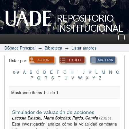
REPOSITORIO
INSTITUCIONAL
UADE
Des
nav
DSpace Principal
→
Biblioteca
→
Listar autores
Listar por:
0-9
A
B
C
D
E
F
G
H
I
J
K
L
M
N
O
P
Q
R
S
T
U
V
W
X
Y
Z
Mostrando ítems 1-1 de
1
Simulador de valuación de acciones
Lacosta Binaghi, Maria Soledad; Paijés, Camila
(
2025
)
Esta investigación analiza cómo la volatilidad cambiaria