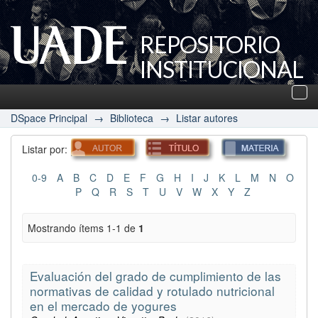
REPOSITORIO
INSTITUCIONAL
UADE
Des
nav
DSpace Principal
→
Biblioteca
→
Listar autores
Listar por:
0-9
A
B
C
D
E
F
G
H
I
J
K
L
M
N
O
P
Q
R
S
T
U
V
W
X
Y
Z
Mostrando ítems 1-1 de
1
Evaluación del grado de cumplimiento de las
normativas de calidad y rotulado nutricional
en el mercado de yogures