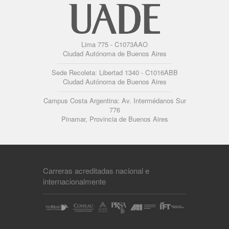
Lima 775 - C1073AAO
Ciudad Autónoma de Buenos Aires
Sede Recoleta: Libertad 1340 - C1016ABB
Ciudad Autónoma de Buenos Aires
Campus Costa Argentina: Av. Intermédanos Sur
776
Pinamar, Provincia de Buenos Aires
Carreras acreditadas nacional e
internacionalmente