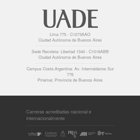
Lima 775 - C1073AAO
Ciudad Autónoma de Buenos Aires
Sede Recoleta: Libertad 1340 - C1016ABB
Ciudad Autónoma de Buenos Aires
Campus Costa Argentina: Av. Intermédanos Sur
776
Pinamar, Provincia de Buenos Aires
Carreras acreditadas nacional e
internacionalmente