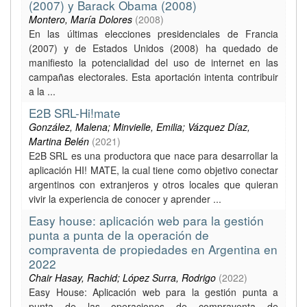
(2007) y Barack Obama (2008)
Montero, María Dolores
(
2008
)
En las últimas elecciones presidenciales de Francia
(2007) y de Estados Unidos (2008) ha quedado de
manifiesto la potencialidad del uso de internet en las
campañas electorales. Esta aportación intenta contribuir
a la ...
E2B SRL-Hi!mate
González, Malena; Minvielle, Emilia; Vázquez Díaz,
Martina Belén
(
2021
)
E2B SRL es una productora que nace para desarrollar la
aplicación HI! MATE, la cual tiene como objetivo conectar
argentinos con extranjeros y otros locales que quieran
vivir la experiencia de conocer y aprender ...
Easy house: aplicación web para la gestión
punta a punta de la operación de
compraventa de propiedades en Argentina en
2022
Chair Hasay, Rachid; López Surra, Rodrigo
(
2022
)
Easy House: Aplicación web para la gestión punta a
punta de las operaciones de compraventa de