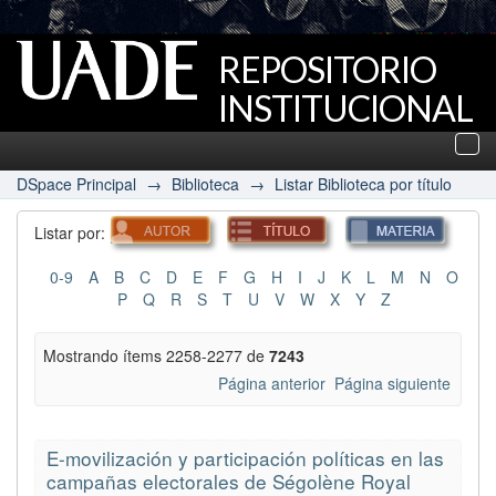
REPOSITORIO
INSTITUCIONAL
UADE
Des
nav
DSpace Principal
→
Biblioteca
→
Listar Biblioteca por título
Listar por:
0-9
A
B
C
D
E
F
G
H
I
J
K
L
M
N
O
P
Q
R
S
T
U
V
W
X
Y
Z
Mostrando ítems 2258-2277 de
7243
Página anterior
Página siguiente
E-movilización y participación políticas en las
campañas electorales de Ségolène Royal