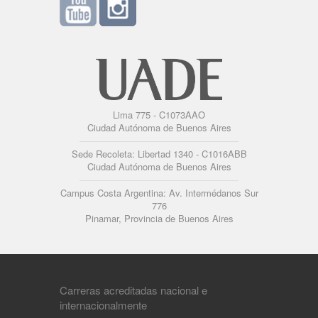
Lima 775 - C1073AAO
Ciudad Autónoma de Buenos Aires
Sede Recoleta: Libertad 1340 - C1016ABB
Ciudad Autónoma de Buenos Aires
Campus Costa Argentina: Av. Intermédanos Sur
776
Pinamar, Provincia de Buenos Aires
Carreras acreditadas nacional e
internacionalmente