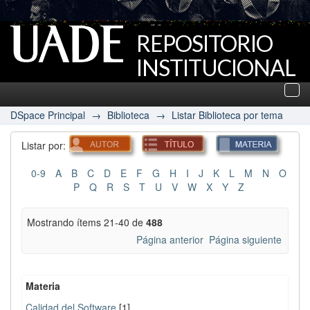
REPOSITORIO
INSTITUCIONAL
UADE
Des
nav
DSpace Principal
→
Biblioteca
→
Listar Biblioteca por tema
Listar por:
0-9
A
B
C
D
E
F
G
H
I
J
K
L
M
N
O
P
Q
R
S
T
U
V
W
X
Y
Z
Mostrando ítems 21-40 de
488
Página anterior
Página siguiente
Materia
Calidad del Software
[1]