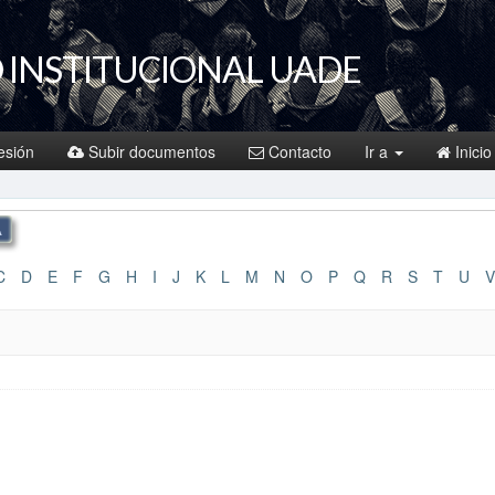
 INSTITUCIONAL UADE
sesión
Subir documentos
Contacto
Ir a
Inicio
C
D
E
F
G
H
I
J
K
L
M
N
O
P
Q
R
S
T
U
V