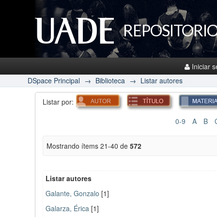
REPOSITORIO
Iniciar 
DSpace Principal
→
Biblioteca
→
Listar autores
Listar por:
0-9
A
B
Mostrando ítems 21-40 de
572
Listar autores
Galante, Gonzalo
[1]
Galarza, Érica
[1]