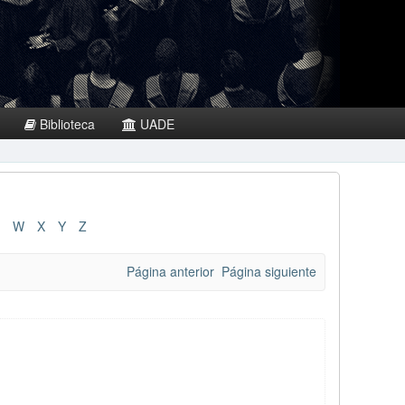
Biblioteca
UADE
W
X
Y
Z
Página anterior
Página siguiente