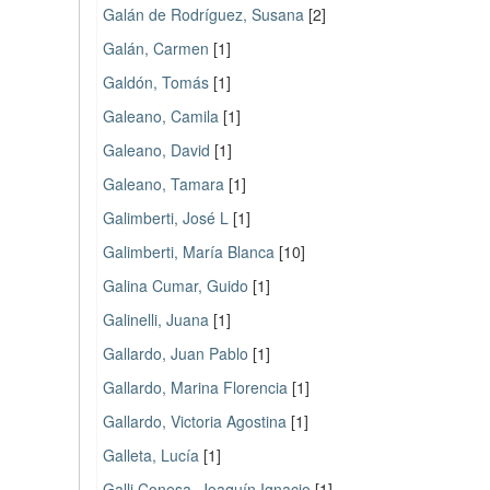
Galán de Rodríguez, Susana
[2]
Galán, Carmen
[1]
Galdón, Tomás
[1]
Galeano, Camila
[1]
Galeano, David
[1]
Galeano, Tamara
[1]
Galimberti, José L
[1]
Galimberti, María Blanca
[10]
Galina Cumar, Guido
[1]
Galinelli, Juana
[1]
Gallardo, Juan Pablo
[1]
Gallardo, Marina Florencia
[1]
Gallardo, Victoria Agostina
[1]
Galleta, Lucía
[1]
Galli Conesa, Joaquín Ignacio
[1]