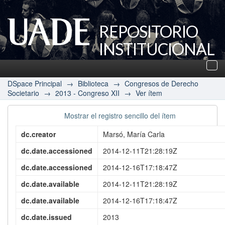
REPOSITORIO
INSTITUCIONAL
UADE
Des
nav
DSpace Principal
→
Biblioteca
→
Congresos de Derecho
Societario
→
2013 - Congreso XII
→
Ver ítem
Mostrar el registro sencillo del ítem
dc.creator
Marsó, María Carla
dc.date.accessioned
2014-12-11T21:28:19Z
dc.date.accessioned
2014-12-16T17:18:47Z
dc.date.available
2014-12-11T21:28:19Z
dc.date.available
2014-12-16T17:18:47Z
dc.date.issued
2013