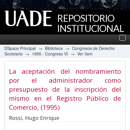
REPOSITORIO
INSTITUCIONAL
UADE
Des
nav
DSpace Principal
→
Biblioteca
→
Congresos de Derecho
Societario
→
1995 - Congreso VI
→
Ver ítem
La aceptación del nombramiento
por el administrador como
presupuesto de la inscripción del
mismo en el Registro Público de
Comercio
, (1995)
Rossi, Hugo Enrique