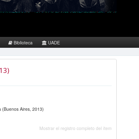
Biblioteca
UADE
013)
a (Buenos Aires, 2013)
Mostrar el registro completo del ítem