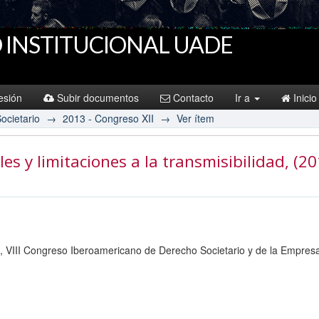
 INSTITUCIONAL UADE
sesión
Subir documentos
Contacto
Ir a
Inicio
ocietario
→
2013 - Congreso XII
→
Ver ítem
es y limitaciones a la transmisibilidad
, (2
o, VIII Congreso Iberoamericano de Derecho Societario y de la Empres