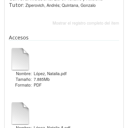
Tutor
: Ziperovich, Andrés; Quintana, Gonzalo
Mostrar el registro completo del ítem
Accesos
Nombre:
López, Natalia.pdf
Tamaño:
7.885Mb
Formato:
PDF
Nombre:
López, Natalia A.pdf