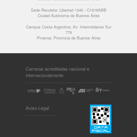
Sede Recoleta: Libertad 1340 - C1016ABB
Ciudad Autónoma de Buenos Aires
Campus Costa Argentina: Av. Intermédanos Sur
776
Pinamar, Provincia de Buenos Aires
Carreras acreditadas nacional e
internacionalmente
Aviso Legal