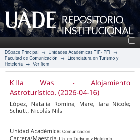
REPOSITORIO
INSTITUCIONAL
UADE
Des
nav
DSpace Principal
→
Unidades Académicas TIF- PFI
→
Facultad de Comunicación
→
Licenciatura en Turismo y
Hotelería
→
Ver ítem
Killa Wasi - Alojamiento
Astroturístico
, (2026-04-16)
López, Natalia Romina; Mare, Iara Nicole;
Schutt, Nicolás Nils
Unidad Académica
: Comunicación
Carrera/Maestría
: Lic. en Turismo y Hotelería