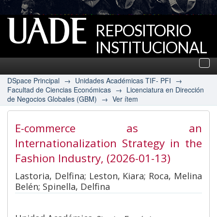
REPOSITORIO
INSTITUCIONAL
UADE
Des
nav
DSpace Principal
→
Unidades Académicas TIF- PFI
→
Facultad de Ciencias Económicas
→
Licenciatura en Dirección
de Negocios Globales (GBM)
→
Ver ítem
E-commerce as an
Internationalization Strategy in the
Fashion Industry
, (2026-01-13)
Lastoria, Delfina; Leston, Kiara; Roca, Melina
Belén; Spinella, Delfina