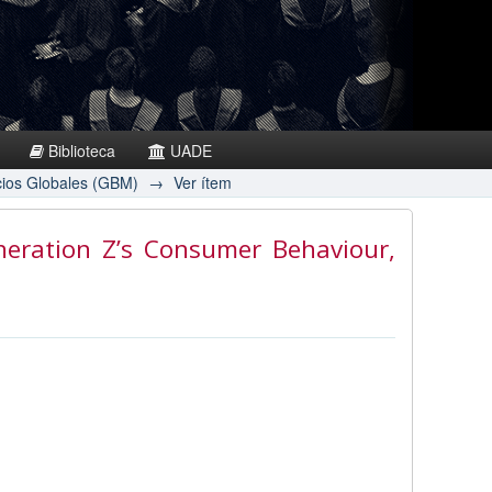
Biblioteca
UADE
cios Globales (GBM)
→
Ver ítem
neration Z’s Consumer Behaviour
,