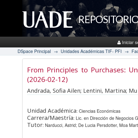
REPOSITORIO
Iniciar 
DSpace Principal
→
Unidades Académicas TIF- PFI
→
Fac
From Principles to Purchases: U
(2026-02-12)
Andrada, Sofia Ailen; Lentini, Martina; M
Unidad Académica
: Ciencias Económicas
Carrera/Maestría
: Lic. en Dirección de Negocios
Tutor
: Narducci, Astrid; De Lucia Persdotter, Moa Mar