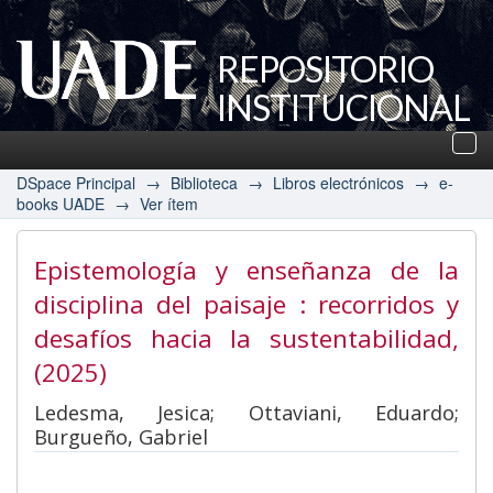
REPOSITORIO
INSTITUCIONAL
UADE
Des
nav
DSpace Principal
→
Biblioteca
→
Libros electrónicos
→
e-
books UADE
→
Ver ítem
Epistemología y enseñanza de la
disciplina del paisaje : recorridos y
desafíos hacia la sustentabilidad
,
(2025)
Ledesma, Jesica; Ottaviani, Eduardo;
Burgueño, Gabriel