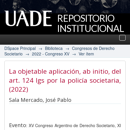
REPOSITORIO
INSTITUCIONAL
UADE
Des
nav
DSpace Principal
→
Biblioteca
→
Congresos de Derecho
Societario
→
2022 - Congreso XV
→
Ver ítem
La objetable aplicación, ab initio, del
art. 124 lgs por la policía societaria
,
(2022)
Sala Mercado, José Pablo
Evento
: XV Congreso Argentino de Derecho Societario, XI