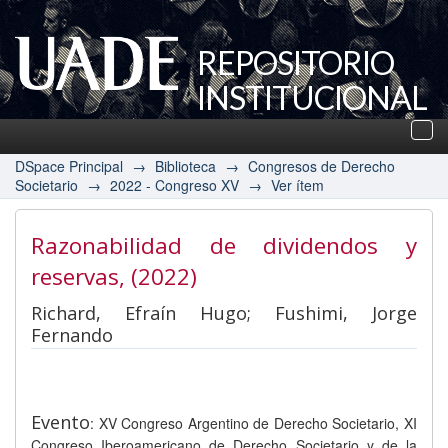
REPOSITORIO
INSTITUCIONAL
UADE
Des
nav
DSpace Principal
→
Biblioteca
→
Congresos de Derecho
Societario
→
2022 - Congreso XV
→
Ver ítem
Razonabilidad de dividendos y
reservas
, (2022)
Richard, Efraín Hugo; Fushimi, Jorge
Fernando
Evento
: XV Congreso Argentino de Derecho Societario, XI
Congreso Iberoamericano de Derecho Societario y de la