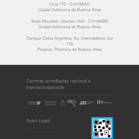
Lima 775 - C1073AAO
Ciudad Autónoma de Buenos Aires
Sede Recoleta: Libertad 1340 - C1016ABB
Ciudad Autónoma de Buenos Aires
Campus Costa Argentina: Av. Intermédanos Sur
776
Pinamar, Provincia de Buenos Aires
Carreras acreditadas nacional e
internacionalmente
Aviso Legal