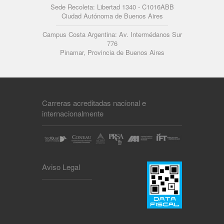
Sede Recoleta: Libertad 1340 - C1016ABB
Ciudad Autónoma de Buenos Aires
Campus Costa Argentina: Av. Intermédanos Sur
776
Pinamar, Provincia de Buenos Aires
Carreras acreditadas nacional e
internacionalmente
Aviso Legal