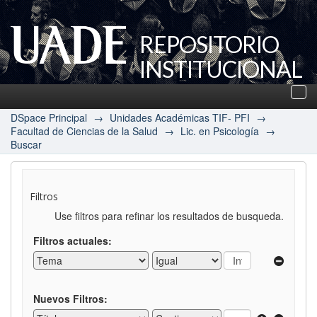
REPOSITORIO
INSTITUCIONAL
UADE
Des
nav
DSpace Principal
→
Unidades Académicas TIF- PFI
→
Facultad de Ciencias de la Salud
→
Lic. en Psicología
→
Buscar
Filtros
Use filtros para refinar los resultados de busqueda.
Filtros actuales:
Nuevos Filtros: