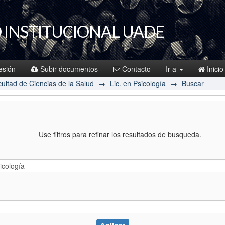
 INSTITUCIONAL UADE
sesión
Subir documentos
Contacto
Ir a
Inicio
ultad de Ciencias de la Salud
→
Lic. en Psicología
→
Buscar
Use filtros para refinar los resultados de busqueda.