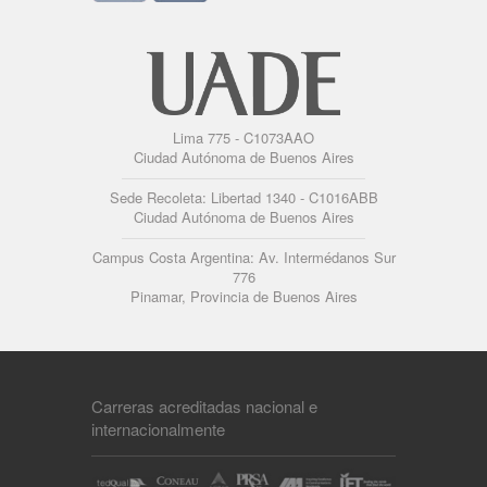
Lima 775 - C1073AAO
Ciudad Autónoma de Buenos Aires
Sede Recoleta: Libertad 1340 - C1016ABB
Ciudad Autónoma de Buenos Aires
Campus Costa Argentina: Av. Intermédanos Sur
776
Pinamar, Provincia de Buenos Aires
Carreras acreditadas nacional e
internacionalmente