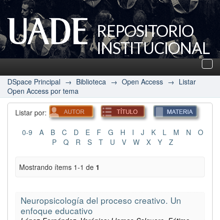
REPOSITORIO
INSTITUCIONAL
UADE
Des
nav
DSpace Principal
→
Biblioteca
→
Open Access
→
Listar
Open Access por tema
Listar por:
0-9
A
B
C
D
E
F
G
H
I
J
K
L
M
N
O
P
Q
R
S
T
U
V
W
X
Y
Z
Mostrando ítems 1-1 de
1
Neuropsicología del proceso creativo. Un
enfoque educativo