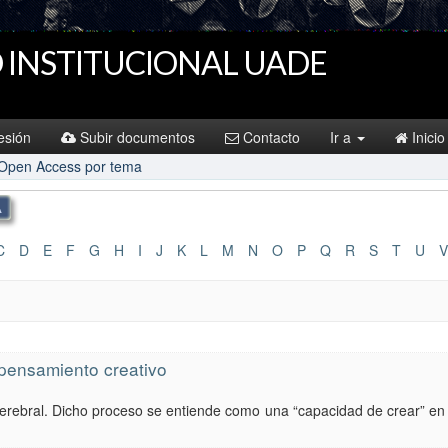
 INSTITUCIONAL UADE
sesión
Subir documentos
Contacto
Ir a
Inicio
 Open Access por tema
C
D
E
F
G
H
I
J
K
L
M
N
O
P
Q
R
S
T
U
V
 pensamiento creativo
 cerebral. Dicho proceso se entiende como una “capacidad de crear” en