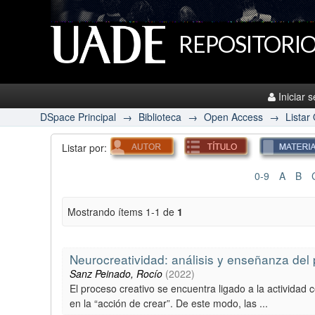
REPOSITORIO
Iniciar 
DSpace Principal
→
Biblioteca
→
Open Access
→
Listar
Listar por:
0-9
A
B
Mostrando ítems 1-1 de
1
Neurocreatividad: análisis y enseñanza del
Sanz Peinado, Rocío
(
2022
)
El proceso creativo se encuentra ligado a la actividad
en la “acción de crear”. De este modo, las ...